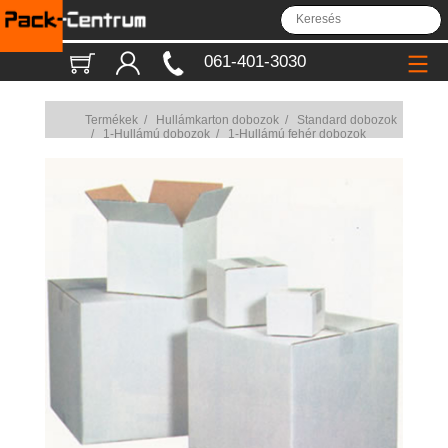
061-401-3030
Termékek
/
Hullámkarton dobozok
/
Standard dobozok
/
1-Hullámú dobozok
/
1-Hullámú fehér dobozok