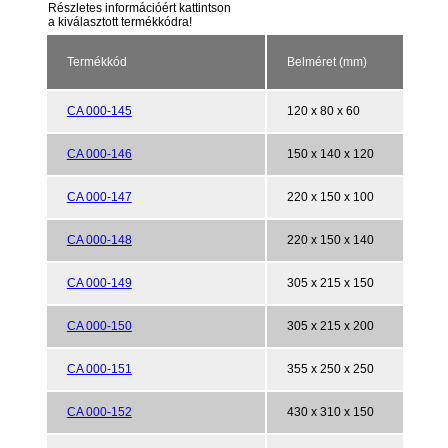
Részletes információért kattintson
a kiválasztott termékkódra!
Termékkód
Belméret (mm)
CA 000-145
120 x 80 x 60
CA 000-146
150 x 140 x 120
CA 000-147
220 x 150 x 100
CA 000-148
220 x 150 x 140
CA 000-149
305 x 215 x 150
CA 000-150
305 x 215 x 200
CA 000-151
355 x 250 x 250
CA 000-152
430 x 310 x 150