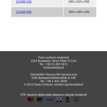
CA 000-153
430 x 310 x 250
CA 004-556
100 x 100 x 100
Pack centrum szaküzlet
1163 Budapest, Veres Péter út 11/A
Tel.:
+36 (1) 403 5671
Üzletszabályzat
Üzemelteti: Hacona Kft.
hacona.com
1165 Budapest Bökényföldi út 106
Tel.:
+36 1-401-3030
© 2013 Pack-Centrum, minden jog fenntartva!
OTP vásárlói tájékoztató általános kártyás fizetésről