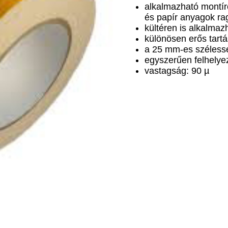
alkalmazható montíro
és papír anyagok ra
kültéren is alkalmaz
különösen erős tartá
a 25 mm-es szélessé
egyszerűen felhelye
vastagság: 90 µ