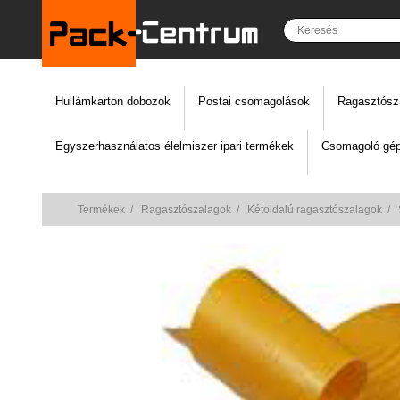
Hullámkarton dobozok
Postai csomagolások
Ragasztósz
Egyszerhasználatos élelmiszer ipari termékek
Csomagoló gép
Termékek
/
Ragasztószalagok
/
Kétoldalú ragasztószalagok
/