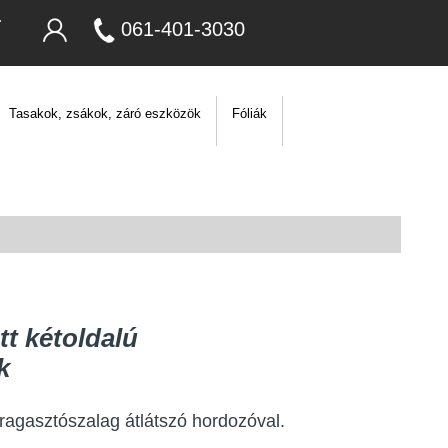
061-401-3030
Tasakok, zsákok, záró eszközök
Fóliák
tt kétoldalú
k
 ragasztószalag átlátszó hordozóval.