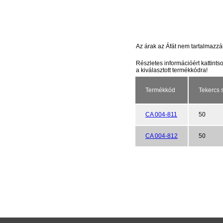
Az árak az Áfát nem tartalmazzá
Részletes információért kattints
a kiválasztott termékkódra!
Termékkód
Tekercs 
CA 004-811
50
CA 004-812
50