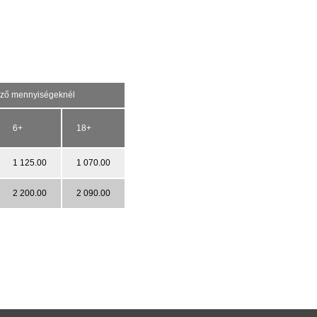
kező mennyiségeknél
6+
18+
1 125.00
1 070.00
2 200.00
2 090.00