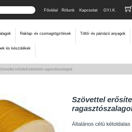
Főoldal
Rólunk
Kapcsolat
GY.I.K.
alagok
Raklap- és csomagrögzítések
Töltő- és párnázó anyagok
ek és készülékek
Szövettel erősített kétoldalú ragasztószalagok
Szövettel erősíte
ragasztószalago
Általános célú kétoldalas