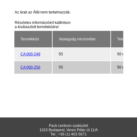
Az árak az Áfát nem tartalmazzák.
Részletes információért kattintson
a kiválasztott termékkódra!
Termékkód
Vastagság microméter
Tekercs mé
CA 000-249
55
50 mm/66 
CA 000-250
55
50 mm/66 
Pack centrum szaküzlet
1163 Budapest, Veres Péter út 11/A
Tel.:
+36 (1) 403 5671