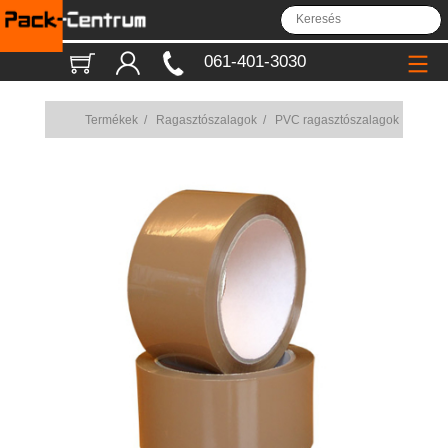
061-401-3030
Termékek
/
Ragasztószalagok
/
PVC ragasztószalagok