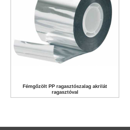
Fémgőzölt PP ragasztószalag akrilát
ragasztóval