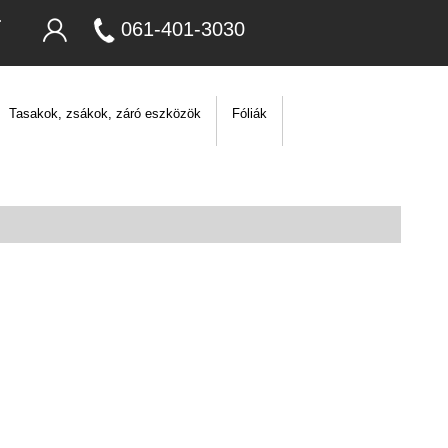
061-401-3030
Tasakok, zsákok, záró eszközök
Fóliák