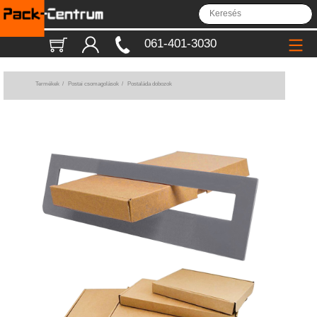
061-401-3030
Termékek
/
Postai csomagolások
/
Postaláda dobozok