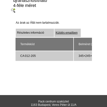
újrahasznosítható
4-féle méret
Az árak az Áfát nem tartalmazzák.
Részletes információ
Küldés emailben
Termékkód
Belméret (mm)
CA 012-205
345×245×25
Pack centrum szaküzlet
1163 Budapest, Veres Péter út 11/A