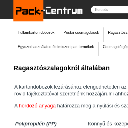
Hullámkarton dobozok
Postai csomagolások
Ragasztósz
Egyszerhasználatos élelmiszer ipari termékek
Csomagoló gép
Ragasztószalagokról általában
A kartondobozok lezárásához elengedhetetlen az o
rövid tájékoztatóval szeretnénk hozzájárulni ahho
A
hordozó anyaga
határozza meg a nyúlási és sz
Polipropilén (PP)
Könnyű és közep