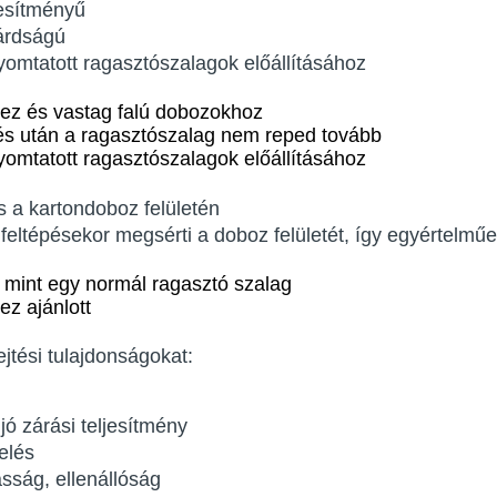
jesítményű
lárdságú
omtatott ragasztószalagok előállításához
z és vastag falú dobozokhoz
és után a ragasztószalag nem reped tovább
omtatott ragasztószalagok előállításához
 a kartondoboz felületén
eltépésekor megsérti a doboz felületét, így egyértelműen j
 mint egy normál ragasztó szalag
z ajánlott
jtési tulajdonságokat:
jó zárási teljesítmény
elés
sság, ellenállóság