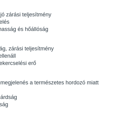
jó zárási teljesítmény
elés
lmasság és hőállóság
g, zárási teljesítmény
llenáll
ekercselési erő
egjelenés a természetes hordozó miatt
lárdság
óság