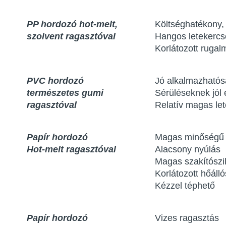
PP hordozó
hot-melt,
Költséghatékony, 
szolvent
ragasztóval
Hangos letekercs
Korlátozott ruga
PVC hordozó
Jó alkalmazhatósá
természetes gumi
Sérüléseknek jól e
ragasztóval
Relatív magas let
Papír hordozó
Magas minőségű m
Hot-melt ragasztóval
Alacsony nyúlás
Magas szakítószi
Korlátozott hőáll
Kézzel téphető
Papír hordozó
Vizes ragasztás