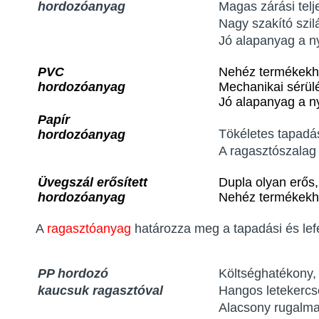
hordozóanyag
Magas zárási tel
Nagy szakító szi
Jó alapanyag a ny
PVC
Nehéz termékekhe
hordozóanyag
Mechanikai sérül
Jó alapanyag a ny
Papír
Tökéletes tapadás
hordozóanyag
A ragasztószalag f
Üvegszál
erősített
Dupla olyan erős,
hordozóanyag
Nehéz termékekhe
A
ragasztóanyag
határozza meg a tapadási és lefe
PP hordozó
Költséghatékony, 
kaucsuk ragasztóval
Hangos letekercs
Alacsony rugalma