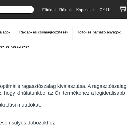
Főoldal
Rólunk
Kapcsolat
GY.I.K.
alagok
Raklap- és csomagrögzítések
Töltő- és párnázó anyagok
ek és készülékek
ptimális ragasztószalag kiválasztása. A ragasztószalag
z, hogy kínálatunkból az Ön termékéhez a legideálisabb r
akadási mutatókat:
esen súlyos dobozokhoz